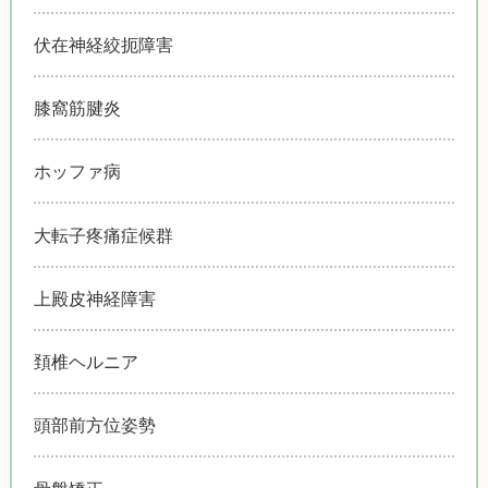
伏在神経絞扼障害
膝窩筋腱炎
ホッファ病
大転子疼痛症候群
上殿皮神経障害
頚椎ヘルニア
頭部前方位姿勢