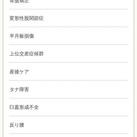
骨盤矯正
変形性股関節症
半月板損傷
上位交差症候群
産後ケア
タナ障害
臼蓋形成不全
反り腰