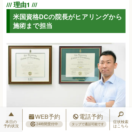
米国資格DCの院長がヒアリングから
施術まで担当
WEB予約
電話予約
本日の
症状検索
24時間受付中
タップで通話可能です
予約状況
はこちら