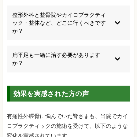
運動量や活動内容によって外脛骨への負荷が変化
するため、痛みが増減します。運動後には炎症が
整形外科と整骨院やカイロプラクティ
強まり、安静にすると落ち着きますが、この繰り
ック・整体など、どこに行くべきです
返しが慢性化の原因となります。
か？
まず整形外科で正確な診断を受けることをおすす
めします。レントゲンで外脛骨の状態を確認後、
扁平足も一緒に治す必要があります
症状に応じて専門的な施術を受けられる場所を利
か？
用する選択肢もあります。
扁平足は有痛性外脛骨の主要な原因の一つです 。
足のアーチを改善することで外脛骨への負担が軽
効果を実感された方の声
減され、再発予防にも効果的です。
有痛性外脛骨に悩んでいた皆さまも、当院でカイ
ロプラクティックの施術を受けて、以下のような
変化を実感されています。