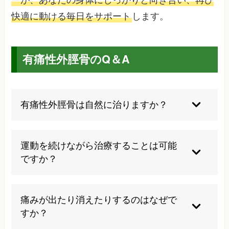
快適に動ける毎日をサポート
します。
有痛性外脛骨のQ＆A
有痛性外脛骨は自然に治りますか？
成長期の有痛性外脛骨は、15～17歳の骨の成長が
停止する頃に自然治癒することがあります 。ただ
運動を続けながら治療することは可能
し、適切な管理なしに運動を続けると慢性化する
ですか？
リスクもあります。
適切なインソールやテーピングでサポートしなが
ら、運動強度を調整することで継続可能な場合が
痛みが出たり消えたりするのはなぜで
あります。ただし、強い痛みや腫れがある急性期
すか？
には安静が必要です。