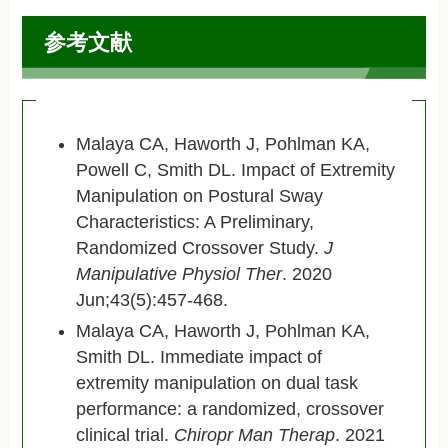
参考文献
Malaya CA, Haworth J, Pohlman KA,
Powell C, Smith DL. Impact of Extremity
Manipulation on Postural Sway
Characteristics: A Preliminary,
Randomized Crossover Study.
J
Manipulative Physiol Ther
. 2020
Jun;43(5):457-468.
Malaya CA, Haworth J, Pohlman KA,
Smith DL. Immediate impact of
extremity manipulation on dual task
performance: a randomized, crossover
clinical trial.
Chiropr Man Therap
. 2021