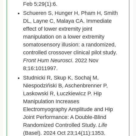
Feb 5;29(1):6.
Schueren S, Hunger H, Pham H, Smith
DL, Layne C, Malaya CA. Immediate
effect of lower extremity joint
manipulation on a lower extremity
somatosensory illusion: a randomized,
controlled crossover clinical pilot study.
Front Hum Neurosci
. 2022 Nov
8;16:1011997.
Studnicki R, Skup K, Sochaj M,
Niespodziński B, Aschenbrenner P,
Laskowski R, Łuczkiewicz P. Hip
Manipulation Increases
Electromyography Amplitude and Hip
Joint Performance: A Double-Blind
Randomized Controlled Study.
Life
(Basel). 2024 Oct 23;14(11):1353.