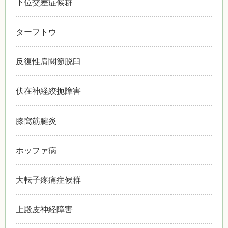
下位交差症候群
ターフトウ
反復性肩関節脱臼
伏在神経絞扼障害
膝窩筋腱炎
ホッファ病
大転子疼痛症候群
上殿皮神経障害