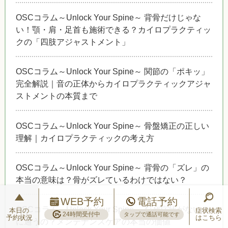
OSCコラム～Unlock Your Spine～ 背骨だけじゃな
い！顎・肩・足首も施術できる？カイロプラクティッ
クの「四肢アジャストメント」
OSCコラム～Unlock Your Spine～ 関節の「ポキッ」
完全解説｜音の正体からカイロプラクティックアジャ
ストメントの本質まで
OSCコラム～Unlock Your Spine～ 骨盤矯正の正しい
理解｜カイロプラクティックの考え方
OSCコラム～Unlock Your Spine～ 背骨の「ズレ」の
本当の意味は？骨がズレているわけではない？
WEB予約
電話予約
OSCコラム～Unlock Your Spine～ なぜ症状がないの
本日の
症状検索
24時間受付中
タップで通話可能です
予約状況
はこちら
に通うの？メンテナンスケアの本当の価値