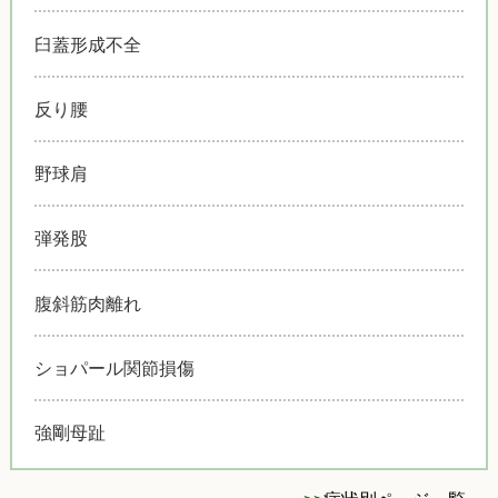
臼蓋形成不全
反り腰
野球肩
弾発股
腹斜筋肉離れ
ショパール関節損傷
強剛母趾