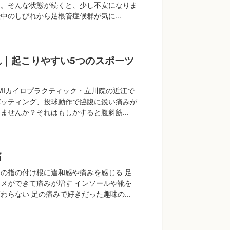
る。そんな状態が続くと、少し不安になりま
中のしびれから足根管症候群が気に...
れ｜起こりやすい5つのスポーツ
MIカイロプラクティック・立川院の近江で
バッティング、投球動作で脇腹に鋭い痛みが
ませんか？それはもしかすると腹斜筋...
痛
の指の付け根に違和感や痛みを感じる 足
メができて痛みが増す インソールや靴を
わらない 足の痛みで好きだった趣味の...