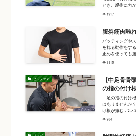
とき、親指に力が
1917
腹斜筋肉離
バッティングやス
を捻る動作をする
止めを使っても痛
1115
【中足骨骨
セルフケア
の指の付け
「足の指の付け
はありませんか？
け根が痛む バレエ
984
ブログ