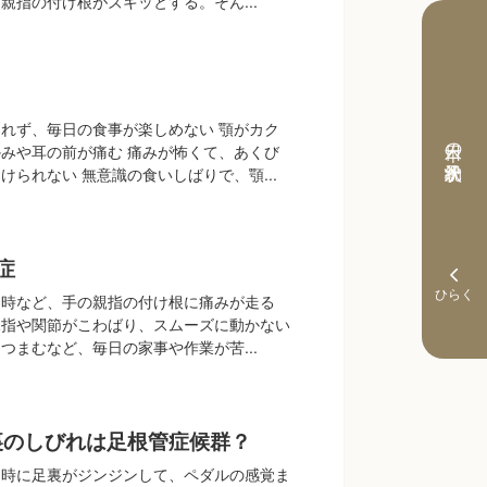
親指の付け根がズキッとする。そん...
れず、毎日の食事が楽しめない 顎がカク
本日の予約状況
みや耳の前が痛む 痛みが怖くて、あくび
けられない 無意識の食いしばりで、顎...
症
る時など、手の親指の付け根に痛みが走る
親指や関節がこわばり、スムーズに動かない
つまむなど、毎日の家事や作業が苦...
裏のしびれは足根管症候群？
る時に足裏がジンジンして、ペダルの感覚ま