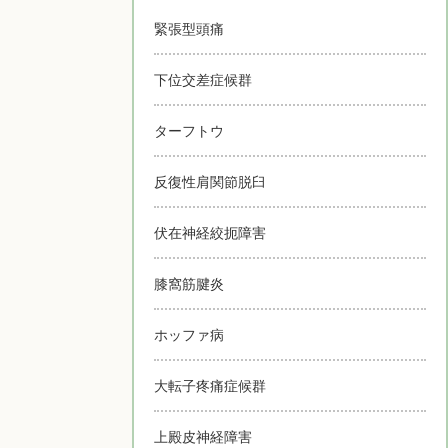
緊張型頭痛
下位交差症候群
ターフトウ
反復性肩関節脱臼
伏在神経絞扼障害
膝窩筋腱炎
ホッファ病
大転子疼痛症候群
上殿皮神経障害