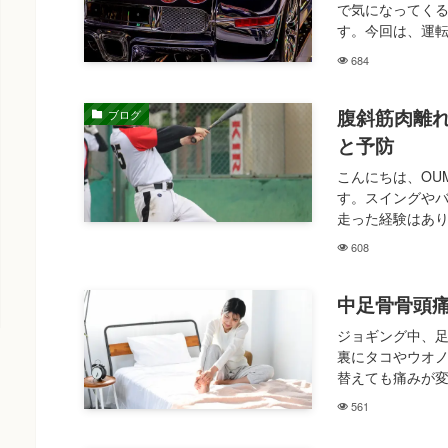
で気になってく
す。今回は、運転
684
腹斜筋肉離
ブログ
と予防
こんにちは、OU
す。スイングや
走った経験はあり
608
中足骨骨頭
ジョギング中、足
裏にタコやウオノ
替えても痛みが変
561