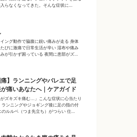
入らなくなってきた。そんな症状に...
れ
イング動作で脇腹に鋭い痛みが走る 身体
たびに激痛で日常生活が辛い 湿布や痛み
みが引かず困っている 夜間に患部がズ...
頭痛】ランニングやバレエで足
根が痛いあなたへ｜ケアガイド
根がズキズキ痛む…」こんな症状に心当たり
 ランニングやジョギング後に足の指の付
のルルベ（つま先立ち）がつらい 仕...