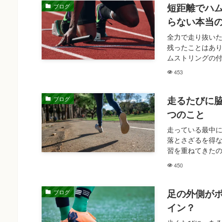
短距離でハ
ブログ
らない本当
全力で走り抜い
残ったことはあり
ムストリングの付
453
走るたびに
ブログ
つのこと
走っている最中
落とさざるを得な
習を重ねてきたの
450
足の外側が
ブログ
イン？