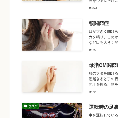
布をつまんだ時に
841
顎関節症
口が大きく開けら
カク鳴り、こめか
など口を大きく開
753
母指CM関節
瓶のフタを開け
朝起きると手の
包丁を握る、物を
720
運転時の足
ブログ
車を運転してい