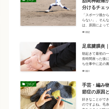
肋間神経痛
分けるチェ
「スポーツ後か
らない」、そんな
は、原因によって
892
足底腱膜炎
朝起きて最初の
長時間座った後に
ち仕事中に足の裏
861
手芸・編み
ブログ
節症の原因
好きなことがで
のですよね。毛