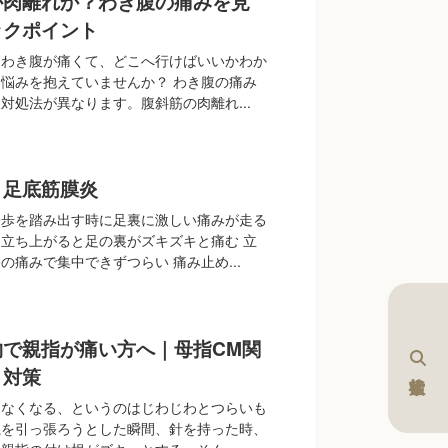
か肉離れか？わき腹の痛みを見
ックポイント
らわき腹が痛くて、どこへ行けばいいかわか
悩みを抱えていませんか？ わき腹の痛み
対処法が異なります。腹斜筋の肉離れ...
｜足底筋膜炎
一歩を踏み出す時に足裏に激しい痛みが走る
立ち上がると足の裏がズキズキと痛む 立
の痛みで集中できずつらい 痛み止め...
物で親指が痛い方へ｜母指CM関
と対策
きなくなる、というのはじわじわとつらいも
糸を引っ張ろうとした瞬間、針を持った時、